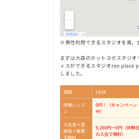
※男性利用できるスタジオを青、
まずは大森のホットヨガスタジオで
ィスができるスタジオzen place
しました。
項目
LAVA
体験レッス
0円！（キャンペーン
ン
中）
入会金＋登
9,260円→0円（体験
録金＋事務
の入会で無料）
手数料