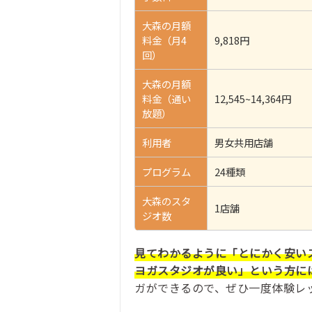
大森の月額
料金（月4
9,818円
回）
大森の月額
料金（通い
12,545~14,364円
放題）
利用者
男女共用店舗
プログラム
24種類
大森のスタ
1店舗
ジオ数
見てわかるように「とにかく安い
ヨガスタジオが良い」という方に
ガができるので、ぜひ一度体験レ