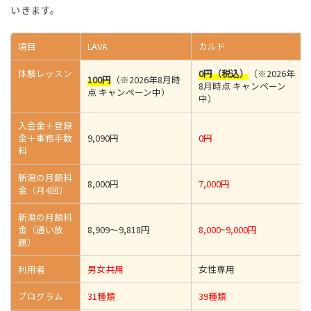
いきます。
項目
LAVA
カルド
体験レッスン
0円（税込）
（※2026年
100円
（※2026年8月時
8月時点 キャンペーン
点 キャンペーン中）
中）
入会金＋登録
金＋事務手数
9,090円
0円
料
新潟の月額料
8,000円
7,000円
金（月4回）
新潟の月額料
金（通い放
8,909～9,818円
8,000~9,000円
題）
利用者
男女共用
女性専用
プログラム
31種類
39種類