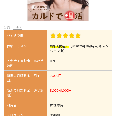
出典：
カルド
おすすめ度
体験レッスン
0円（税込）
（※2026年8月時点 キャン
ペーン中）
入会金＋登録金＋事務手
0円
数料
新潟の月額料金（月4
7,000円
回）
新潟の月額料金（通い放
8,000~9,000円
題）
利用者
女性専用
プログラム
39種類