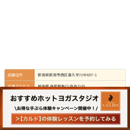
店舗住所
新潟県新潟市西区善久字川中697−1
交通アクセス
越後線 寺尾駅南口 徒歩71分
利用者
女性専用店舗
電話番号
025-256-7345
営業時間
10:00~22:00