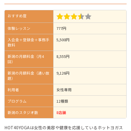
おすすめ度
体験レッスン
777円
入会金＋登録金＋事務手
5,500円
数料
新潟の月額料金（月4
8,555円
回）
新潟の月額料金（通い放
9,126円
題）
利用者
女性専用
プログラム
12種類
新潟のスタジオ数
8店舗
HOT40YOGAは女性の美容や健康を応援しているホットヨガス