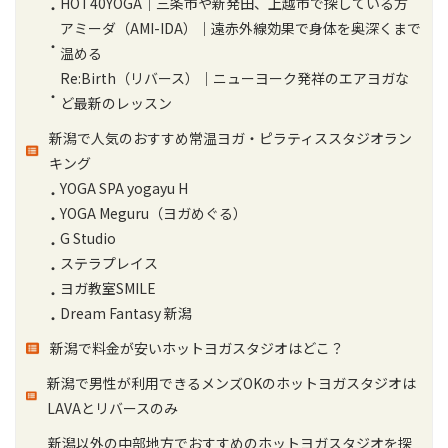
HOT40YOGA｜三条市や新発田、上越市で探している方
アミーダ（AMI-IDA）｜遠赤外線効果で身体を奥深くまで
温める
Re:Birth（リバース）｜ニューヨーク発祥のエアヨガな
ど最新のレッスン
新潟で人気のおすすめ常温ヨガ・ピラティススタジオラン
キング
YOGA SPA yogayu H
YOGA Meguru（ヨガめぐる）
G Studio
ステラプレイス
ヨガ教室SMILE
Dream Fantasy 新潟
新潟で料金が安いホットヨガスタジオはどこ？
新潟で男性が利用できるメンズOKのホットヨガスタジオは
LAVAとリバースのみ
新潟以外の中部地方でおすすめのホットヨガスタジオを探