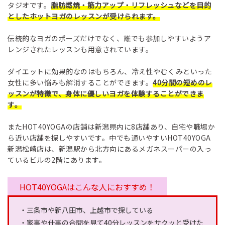
タジオです。
脂肪燃焼・筋力アップ・リフレッシュなどを目的
としたホットヨガのレッスンが受けられます。
伝統的なヨガのポーズだけでなく、誰でも参加しやすいようア
レンジされたレッスンも用意されています。
ダイエットに効果的なのはもちろん、冷え性やむくみといった
女性に多い悩みも解消することができます。
40分間の短めのレ
ッスンが特徴で、身体に優しいヨガを体験することができま
す。
またHOT40YOGAの店舗は新潟県内に8店舗あり、自宅や職場か
ら近い店舗を探しやすいです。中でも通いやすいHOT40YOGA
新潟松崎店は、新潟駅から北方向にあるメガネスーパーの入っ
ているビルの2階にあります。
HOT40YOGAはこんな人におすすめ！
・三条市や新八田市、上越市で探している
・家事や仕事の合間を見て40分レッスンをサクッと受けた