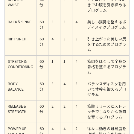
WAIST
分
きでお腹を引き締める
プログラム
BACK＆SPINE
60
3
3
4
美しい姿勢を整えるボ
分
ディメイクプログラム
HIP PUNCH
60
4
3
3
引き上がった美しい尻
分
を作るためのプログラ
ム
STRETCH＆
60
1
1
4
筋肉をほぐして全身の
CONDITIONING
分
骨格を整えるプログラ
ム
BODY
60
3
4
3
バランスディスクを用
BALANCE
分
いて体幹を鍛えるプロ
グラム
RELEASE＆
60
2
2
4
筋膜リリースとストレ
STRENGTH
分
ッチでしなやかな筋肉
を育てるプログラム
POWER UP
60
4
4
2
徐々に動きの難易度を
CONTROL
分
上げ、強い心身を作る