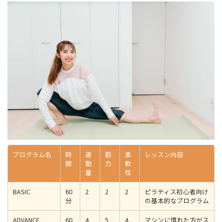
プログラム名
時
運
筋
柔
レッスン内容
間
動
力
軟
量
性
BASIC
60
2
2
2
ピラティス初心者向け
分
の基本的なプログラム
ADVANCE
60
4
5
4
マシンに慣れた方がス