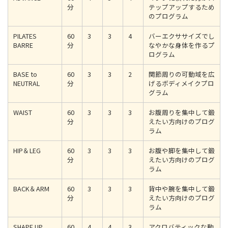
分
テップアップするため
のプログラム
PILATES
60
3
3
4
バーエクササイズでし
BARRE
分
なやかな身体を作るプ
ログラム
BASE to
60
3
3
2
関節周りの可動域を広
NEUTRAL
分
げるボディメイクプロ
グラム
WAIST
60
3
3
3
お腹周りを集中して鍛
分
えたい方向けのプログ
ラム
HIP＆LEG
60
3
3
3
お腹や脚を集中して鍛
分
えたい方向けのプログ
ラム
BACK＆ARM
60
3
3
3
背中や腕を集中して鍛
分
えたい方向けのプログ
ラム
SHAPE UP
60
4
4
3
アクロバティックな動