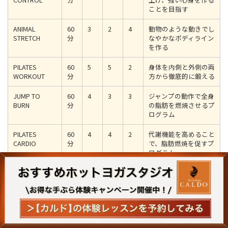
ことを目指す
ANIMAL
60
3
2
4
動物のような動きでし
STRETCH
分
なやかなボディライン
を作る
PILATES
60
5
5
2
身体を内側と外側の両
WORKOUT
分
方から徹底的に鍛える
JUMP TO
60
4
3
3
ジャンプの動作で全身
BURN
分
の脂肪を燃焼させるプ
ログラム
PILATES
60
4
4
2
代謝機能を高めること
CARDIO
分
で、脂肪燃焼を促すプ
ログラム
上の表からわかる通り、ピラティスKには幅広い種類のプログラ
ムが用意されています。
全体として見ると、ピラティスの性質を生かしてボディメイクを
するプログラムが充実していると言えます。
運動量の異なるプ